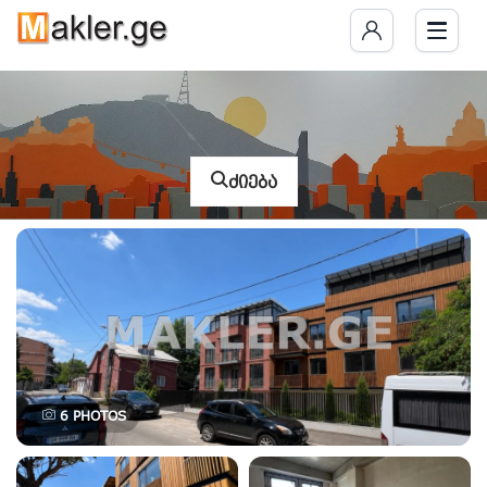
ძიება
6
PHOTOS