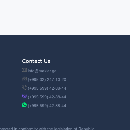
Contact Us
info@makler.ge
(+995 32) 247-10-20
(+995 599) 42-88-44
(+995 599) 42-88-44
(+995 599) 42-88-44
ected in conformity with the legislation of Republic