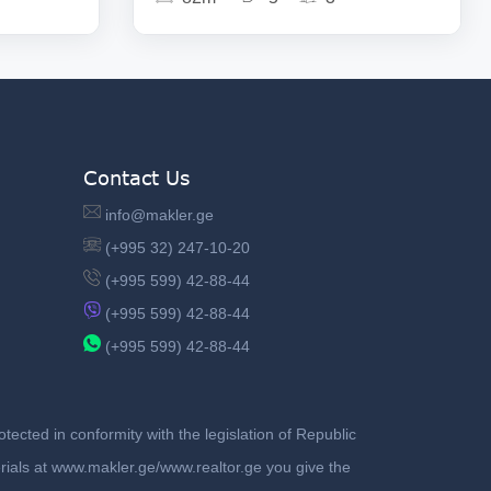
Contact Us
info@makler.ge
(+995 32) 247-10-20
(+995 599) 42-88-44
(+995 599) 42-88-44
(+995 599) 42-88-44
ected in conformity with the legislation of Republic
terials at www.makler.ge/www.realtor.ge you give the