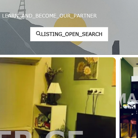
LEARN_AND_BECOME_OUR_PARTNER
LISTING_OPEN_SEARCH