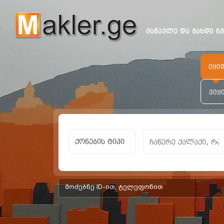
ისწავლე და გახდი ჩ
იყი
ვიყ
ქონების ტიპი
add-form