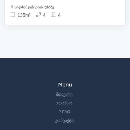
სულხან ცინცაძის ქუჩაზე
135m²
4
4
Menu
მთავარი
ვაკანსია
? FAQ
კონტაქტი