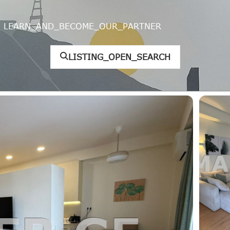
LEARN_AND_BECOME_OUR_PARTNER
LISTING_OPEN_SEARCH