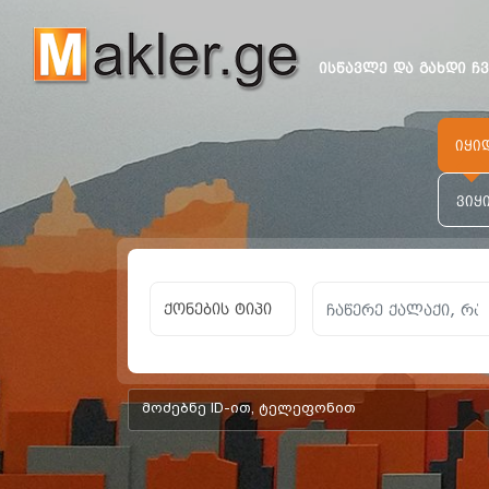
ისწავლე და გახდი ჩ
იყი
ვიყ
ქონების ტიპი
add-form