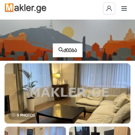
ძიება
9
PHOTOS