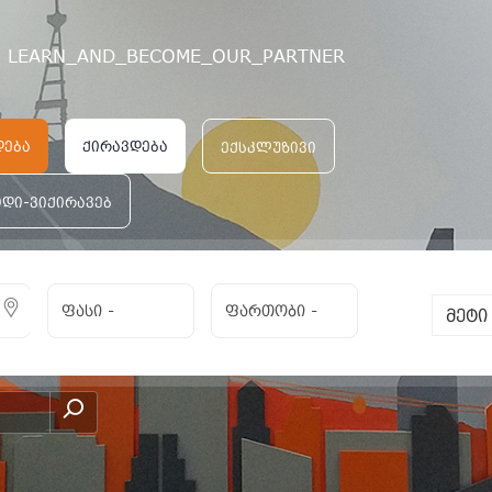
LEARN_AND_BECOME_OUR_PARTNER
დება
ქირავდება
ექსკლუზივი
იდი-ვიქირავებ
ფასი
-
ფართობი
-
მეტ