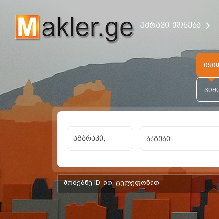
უძრავი ქონება
იყი
ვიყ
აგარაკი,
add-form