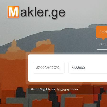
იყი
ვიყ
კომერციული,
add-form