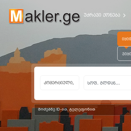
უძრავი ქონება
იყი
ვიყ
კომერციული,
add-form