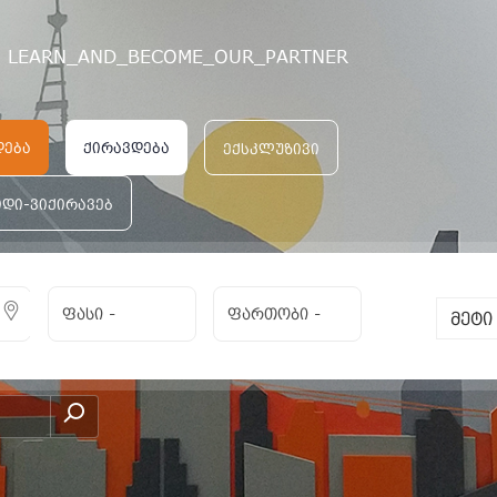
LEARN_AND_BECOME_OUR_PARTNER
დება
ქირავდება
ექსკლუზივი
იდი-ვიქირავებ
ფასი
-
ფართობი
-
მეტ