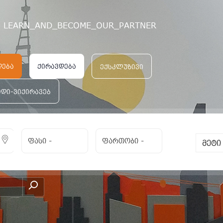
LEARN_AND_BECOME_OUR_PARTNER
ბილისში
დება
ქირავდება
ექსკლუზივი
იდი-ვიქირავებ
ფასი
-
ფართობი
-
მეტ