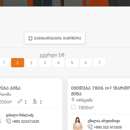
განცხადებების გამოწერა
გვერდი 1/6
1
2
3
4
5
6
77 000
195 150
| m² 35
| m²
ება ბინა
იყიდება 7806 m² ფართ
4
მიწა
რიოში
ორბეთში
200m²
1
1
7806m²
ვასილი ჩიხლაძე
ემილია არუთინოვი
+995 322471020
+995 322 471020