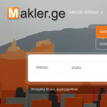
უძრავი ქონება
იყი
ვიყ
ოფისი,
add-form