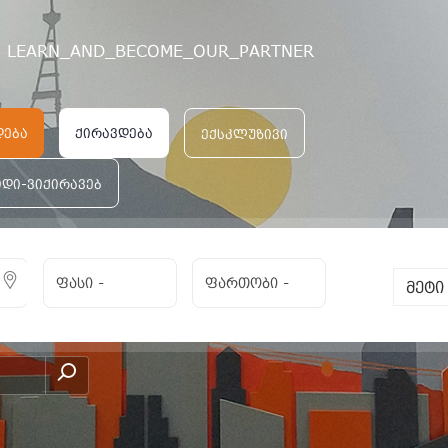
LEARN_AND_BECOME_OUR_PARTNER
დება
ქირავდება
ექსკლუზივი
იდი-ვიქირავებ
ფასი
-
ფართობი
-
მეტ