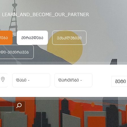
LEARN_AND_BECOME_OUR_PARTNER
დება
ქირავდება
ექსკლუზივი
იდი-ვიქირავებ
ფასი
-
ფართობი
-
მეტ