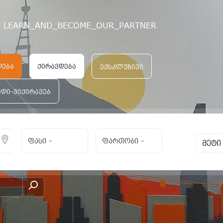
LEARN_AND_BECOME_OUR_PARTNER
რი სახლი ორთაჭალაში
დება
ქირავდება
ექსკლუზივი
იდი-ვიქირავებ
ფასი
-
ფართობი
-
მეტ