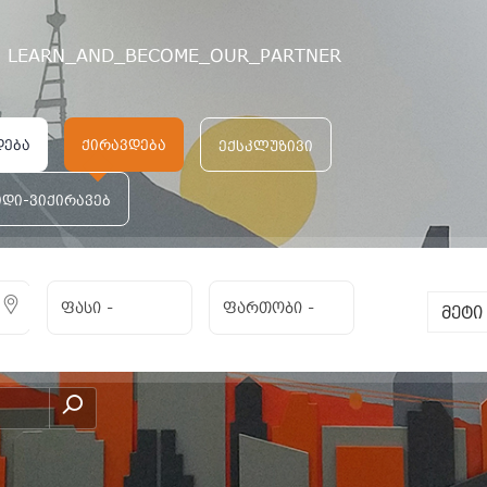
LEARN_AND_BECOME_OUR_PARTNER
დება
ქირავდება
ექსკლუზივი
იდი-ვიქირავებ
ფასი
-
ფართობი
-
მეტ