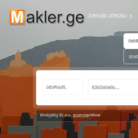
უძრავი ქონება
იყი
ვიყ
აგარაკი,
add-form