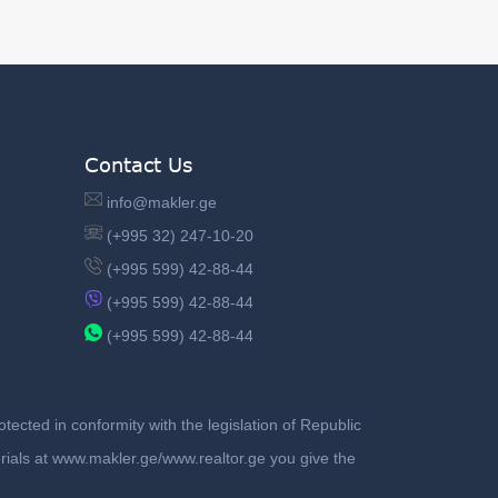
Contact Us
info@makler.ge
(+995 32) 247-10-20
(+995 599) 42-88-44
(+995 599) 42-88-44
(+995 599) 42-88-44
ected in conformity with the legislation of Republic
terials at www.makler.ge/www.realtor.ge you give the