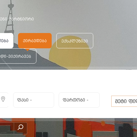
ᲕᲔᲜᲘ ᲞᲐᲠᲢᲜᲘᲝᲠᲘ
დება
ქირავდება
ექსკლუზივი
იდი-ვიქირავებ
ება
ფასი
-
ფართობი
-
მეტი ფ