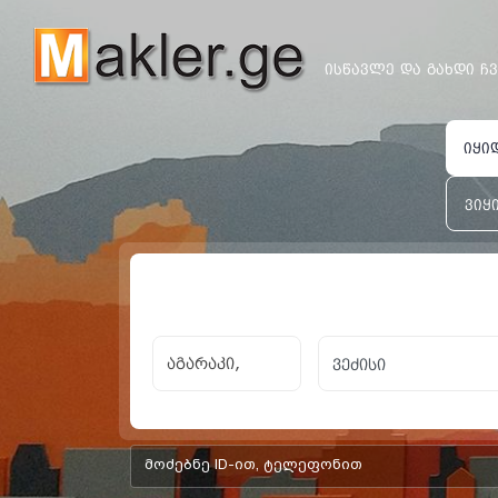
ᲘᲡᲬᲐᲕᲚᲔ ᲓᲐ ᲒᲐᲮᲓᲘ Ჩ
იყი
ვიყ
აგარაკი
×
ვეძისი
×
ყველას გასუფთავ
აგარაკი,
add-form