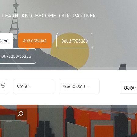
LEARN_AND_BECOME_OUR_PARTNER
დება
ქირავდება
ექსკლუზივი
იდი-ვიქირავებ
ფასი
-
ფართობი
-
მეტ