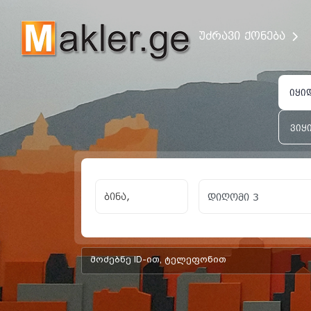
უძრავი ქონება
იყი
ვიყ
ბინა,
add-form