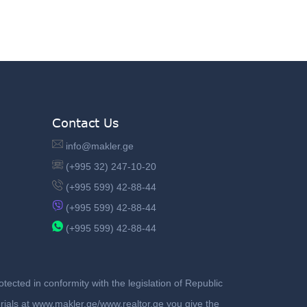
Contact Us
info@makler.ge
(+995 32) 247-10-20
(+995 599) 42-88-44
(+995 599) 42-88-44
(+995 599) 42-88-44
ected in conformity with the legislation of Republic
terials at www.makler.ge/www.realtor.ge you give the