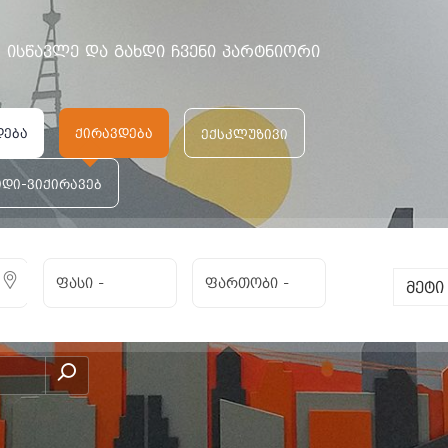
ისწავლე და გახდი ჩვენი პარტნიორი
 ორთაჭალაში
დება
ქირავდება
ექსკლუზივი
იდი-ვიქირავებ
ფასი
-
ფართობი
-
მეტ