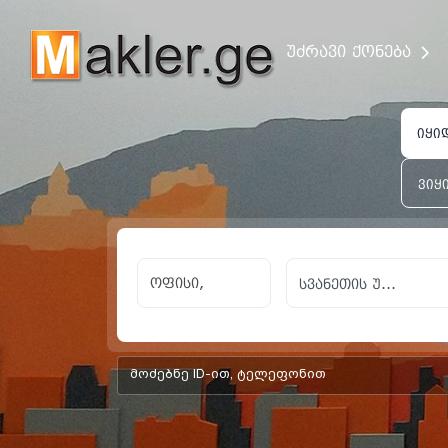
უძრავი ქონება
იყი
ვიყ
ოფისი,
add-form