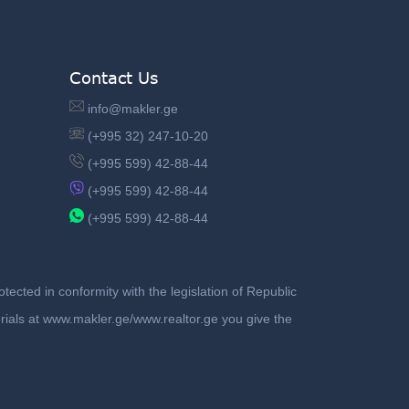
Contact Us
info@makler.ge
(+995 32) 247-10-20
(+995 599) 42-88-44
(+995 599) 42-88-44
(+995 599) 42-88-44
ected in conformity with the legislation of Republic
terials at www.makler.ge/www.realtor.ge you give the