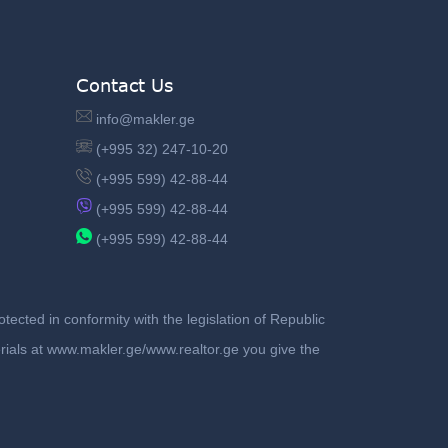
Contact Us
info@makler.ge
(+995 32) 247-10-20
(+995 599) 42-88-44
(+995 599) 42-88-44
(+995 599) 42-88-44
ected in conformity with the legislation of Republic
terials at www.makler.ge/www.realtor.ge you give the