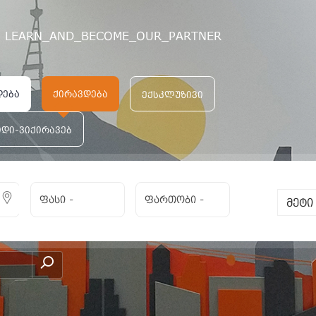
LEARN_AND_BECOME_OUR_PARTNER
დება
ქირავდება
ექსკლუზივი
იდი-ვიქირავებ
ფასი
-
ფართობი
-
მეტ