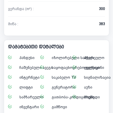
ვერანდა (m²) :
300
მიწა :
383
დამატებითი დეტალები
პანდუსი
იზოლირებული სამზარეულო
ავეჯი
ჩაშენებული ავეჯი
საყოფაცხოვრებო ტექნიკა
ტელეფონი
ინტერნეტი
საკაბელო TV
სიგნალიზაცია
ლიფტი
გენერატორი
აუზი
სამზარეულო
გათბობა-კონდიცირება
მოქმედი
ინვენტარი
გამწოვი