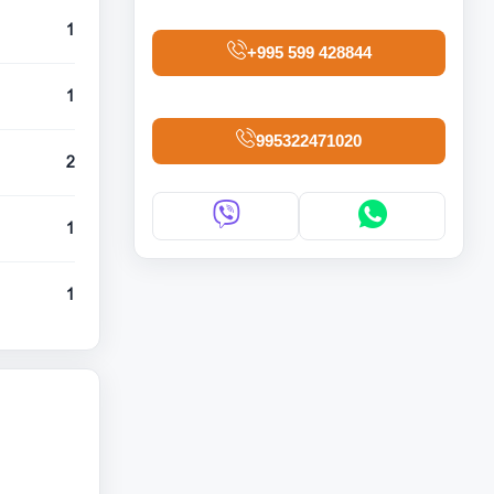
1
+995 599 428844
1
995322471020
2
1
1