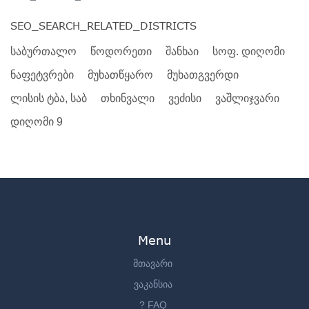
SEO_SEARCH_RELATED_DISTRICTS
საბურთალო
წოდორეთი
შანხაი
სოფ. დიღომი
ნაფეტვრები
მუხათწყარო
მუხათგვერდი
ლისის ტბა, საბ
თხინვალი
ვეძისი
ვაშლიჯვარი
დიღომი 9
Menu
მთავარი
ვაკანსია
? FAQ