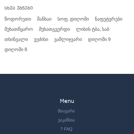
სხვა უბნები
წოდორეთი
შანხაი
სოფ. დიღომი
ნაფეტვრები
მუხათწყარო
მუხათგვერდი
ლისის ტბა, საბ
თხინვალი
ვეძისი
ვაშლიჯვარი
დიღომი 9
დიღომი 8
Menu
მთავარი
ვაკანსია
? FAQ