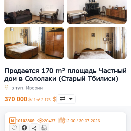
Продается 170 m² площадь Частный
дом в Сололаки (Старый Тбилиси)
в туп. Иверии
370 000
/ 1m² 2 176
10102869
20437
12:00 / 30.07.2026