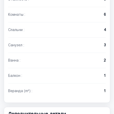
Комнаты :
6
Спальни :
4
Санузел :
3
Ванна :
2
Балкон :
1
Веранда (m²) :
1
Дополнительные детали