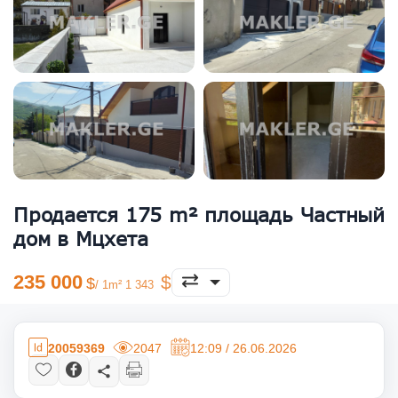
Продается 175 m² площадь Частный
дом в Мцхета
235 000
/ 1m² 1 343
20059369
2047
12:09 / 26.06.2026