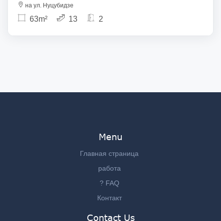
на ул. Нуцубидзе
63m²
13
2
Menu
Главная страница
работа
? FAQ
Контакт
Contact Us