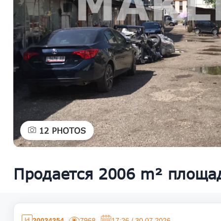
12
PHOTOS
Продается 2006 m² площад
20034354
7968
17:26 / 30.07.2026