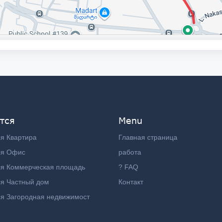
тся
Menu
я Квартира
Главная страница
ся Офис
работа
ся Коммерческая площадь
? FAQ
я Частный дом
Контакт
я Загородная недвижимост