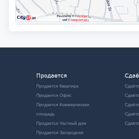
Продается
Сдаё
Продается Квартира
Сдаётс
Продается Офис
Сдаёт
Продается Коммерческая
Сдаёт
площадь
Сдаётс
Продается Частный дом
Сдаётс
Продается Загородная