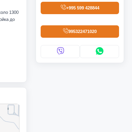
+995 599 428844
коло 1300
ойка до
995322471020