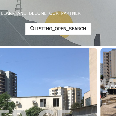
LEARN_AND_BECOME_OUR_PARTNER
LISTING_OPEN_SEARCH