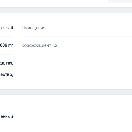
Помещения :
747.76
006 m²
Коэффициент K2 :
а, газ,
ество,
денный