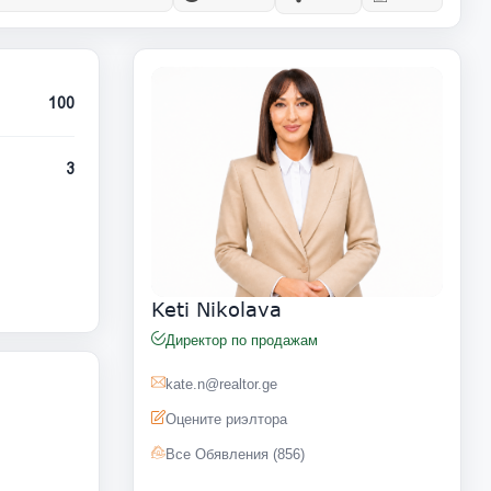
100
3
Keti Nikolava
Директор по продажам
kate.n@realtor.ge
Оцените риэлтора
Все Обявления (856)