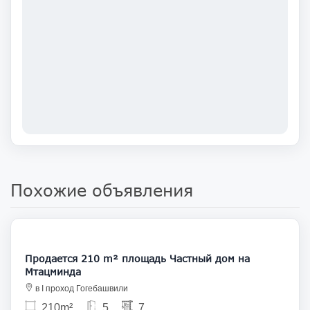
Похожие объявления
356 000
Продается 210 m² площадь Частный дом на
Мтацминда
в I проход Гогебашвили
210m²
5
7