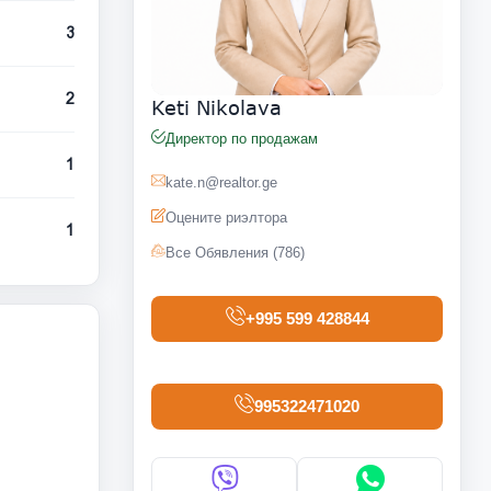
3
2
Keti Nikolava
Директор по продажам
1
kate.n@realtor.ge
Оцените риэлтора
1
Все Обявления (786)
+995 599 428844
995322471020