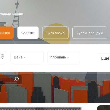
станьте нашим
дается
Сдаётся
Эксклюзив
куплю-арендую
Цена
-
площадь
-
Ещё