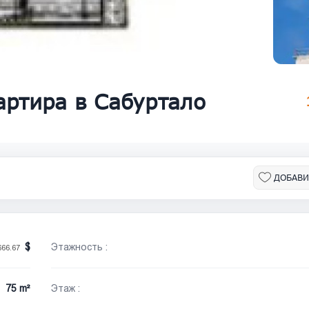
артира в Сабуртало
ДОБАВИ
Этажность :
666.67
75 m²
Этаж :