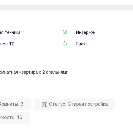
я техника
Интерком
ьное ТВ
Лифт
омнатная квартира с 2 спальнями.
Комнаты:
3
Статус:
Старая постройка
жность:
16