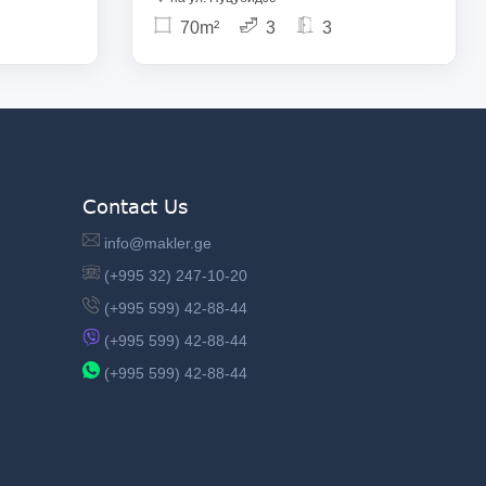
70m²
3
3
Contact Us
info@makler.ge
(+995 32) 247-10-20
(+995 599) 42-88-44
(+995 599) 42-88-44
(+995 599) 42-88-44