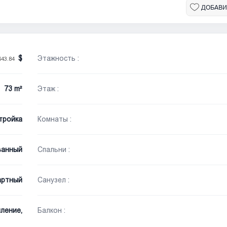
ДОБАВИ
Этажность :
643.84
73 m²
Этаж :
тройка
Комнаты :
ванный
Спальни :
артный
Санузел :
ление,
Балкон :