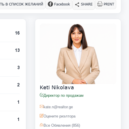
ТЬ В СПИСОК ЖЕЛАНИЙ
Facebook
SHARE
PRINT
16
13
3
2
Keti Nikolava
Директор по продажам
1
kate.n@realtor.ge
Оцените риэлтора
1
Все Обявления (856)