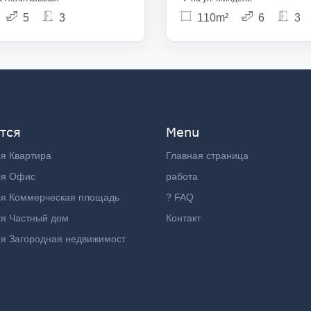
5
3
110m²
6
3
тся
Menu
я Квартира
Главная страница
ся Офис
работа
ся Коммерческая площадь
? FAQ
я Частный дом
Контакт
я Загородная недвижимост