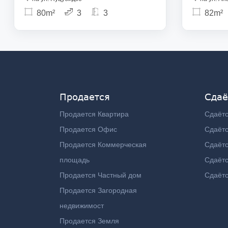
80m²
3
3
82m²
Продается
Сдаё
Продается Квартира
Сдаётс
Продается Офис
Сдаёт
Продается Коммерческая
Сдаёт
площадь
Сдаётс
Продается Частный дом
Сдаётс
Продается Загородная
недвижимост
Продается Земля