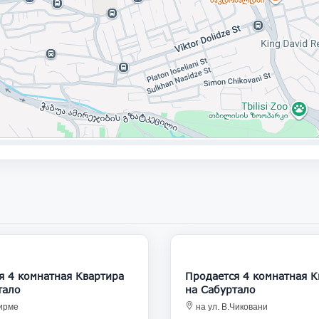
160 000
1
 комнатная Квартира
Продается 4 комнатная Квартира
тало
на Сабуртало
аирме
на ул. В.Чиковани