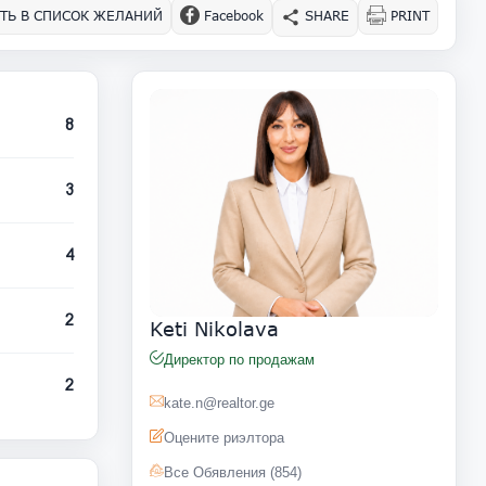
ТЬ В СПИСОК ЖЕЛАНИЙ
Facebook
SHARE
PRINT
8
3
4
2
Keti Nikolava
Директор по продажам
2
kate.n@realtor.ge
Оцените риэлтора
Все Обявления (854)