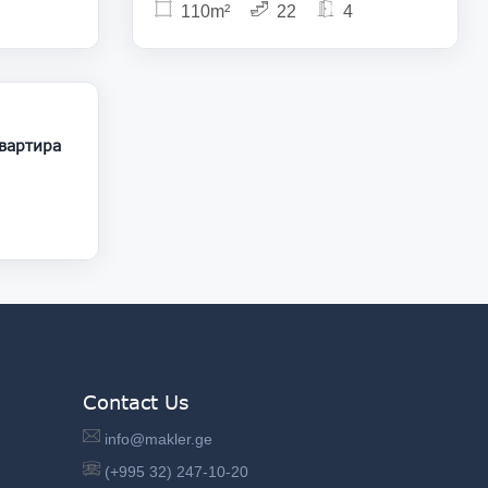
110m²
22
4
85 000
Contact Us
info@makler.ge
(+995 32) 247-10-20