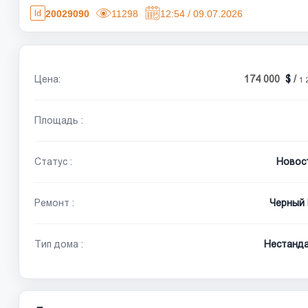
20029090
11298
12:54 / 09.07.2026
Цена:
174 000
/
1 
Площадь :
Статус :
Новос
Ремонт :
Черный 
Тип дома :
Нестанд