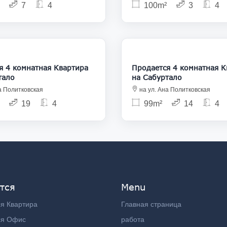
7
4
100m²
3
4
168 000
1
 комнатная Квартира
Продается 4 комнатная Квартира
тало
на Сабуртало
а Политковская
на ул. Ана Политковская
19
4
99m²
14
4
тся
Menu
я Квартира
Главная страница
ся Офис
работа