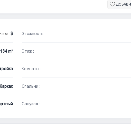
ДОБАВИ
Этажность :
298.51
134 m²
Этаж :
тройка
Комнаты :
Каркас
Спальни :
артный
Санузел :