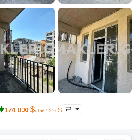
🠟
174 000
/ 1m² 1 299