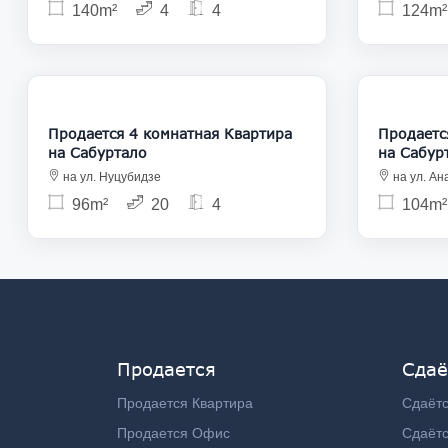
140m²
4
4
124m²
170 000
Продается 4 комнатная Квартира
Продается 4
на Сабуртало
на Сабур
на ул. Нуцубидзе
на ул. Ан
96m²
20
4
104m²
Продается
Сдаё
Продается Квартира
Сдаётс
Продается Офис
Сдаёт