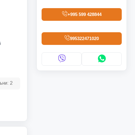
+995 599 428844
995322471020
й
ьни:
2