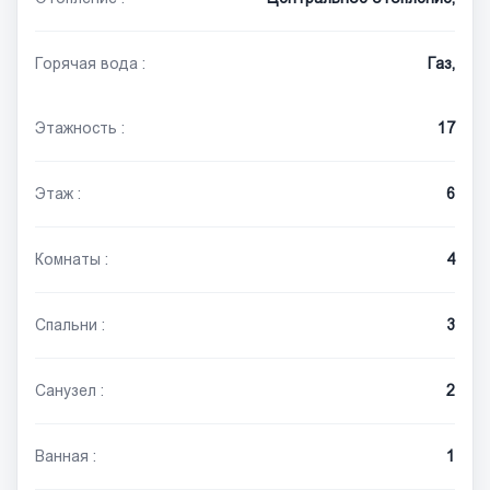
Горячая вода :
Газ,
Этажность :
17
Этаж :
6
Комнаты :
4
Спальни :
3
Санузел :
2
Ванная :
1