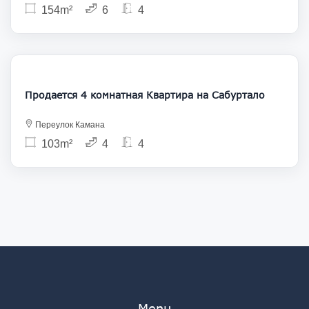
154m²
6
4
206 000
Продается 4 комнатная Квартира на Сабуртало
Переулок Камана
103m²
4
4
Menu