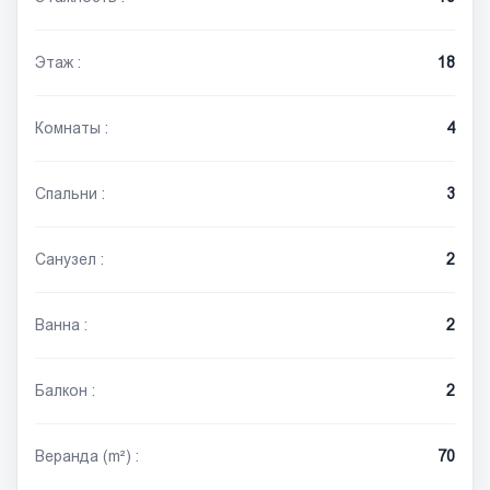
Этаж :
18
Комнаты :
4
Спальни :
3
Санузел :
2
Ванна :
2
Балкон :
2
Веранда (m²) :
70