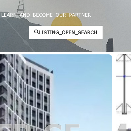
LEARN_AND_BECOME_OUR_PARTNER
LISTING_OPEN_SEARCH