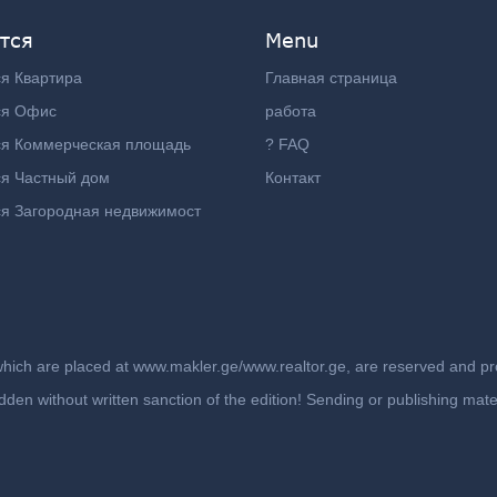
тся
Menu
я Квартира
Главная страница
ся Офис
работа
ся Коммерческая площадь
? FAQ
я Частный дом
Контакт
я Загородная недвижимост
which are placed at www.makler.ge/www.realtor.ge, are reserved and prot
rbidden without written sanction of the edition! Sending or publishing ma