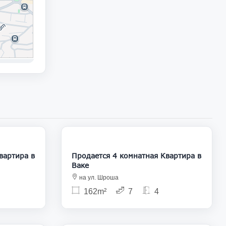
83 400
430 000
Продается 4 комнатная Квартира в
Ваке
на ул. Шроша
162m²
7
4