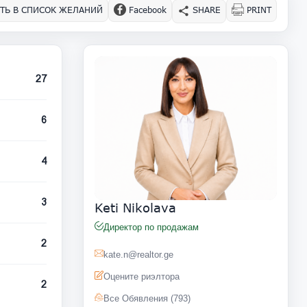
ТЬ В СПИСОК ЖЕЛАНИЙ
Facebook
SHARE
PRINT
27
6
4
3
Keti Nikolava
Директор по продажам
2
kate.n@realtor.ge
Оцените риэлтора
2
Все Обявления (793)