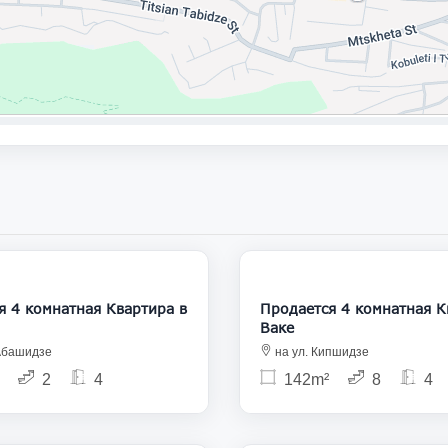
440 000
3
комнатная Квартира в
Продается 4 комнатная Квартира в
Ваке
.Абашидзе
на ул. Кипшидзе
2
4
142m²
8
4