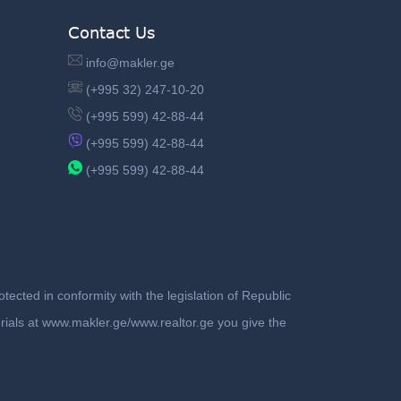
Contact Us
info@makler.ge
(+995 32) 247-10-20
(+995 599) 42-88-44
(+995 599) 42-88-44
(+995 599) 42-88-44
ected in conformity with the legislation of Republic
terials at www.makler.ge/www.realtor.ge you give the