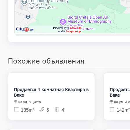
Похожие объявления
365 000
Продается 4 комнатная Квартира в
Продается 4 
Ваке
Ваке
на ул. Мцкета
на ул. И
135m²
5
4
142m²