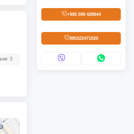
+995 599 428844
995322471020
ьни:
3