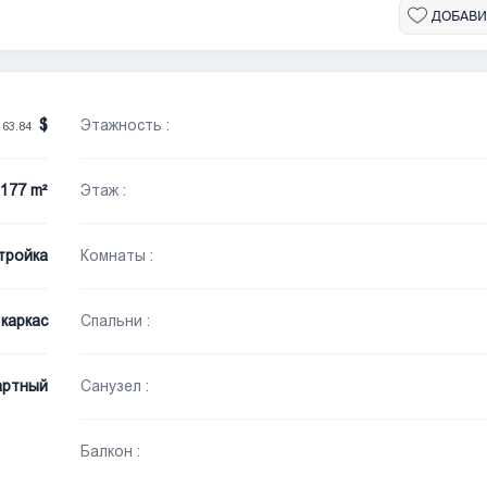
ДОБАВИ
Этажность :
163.84
177 m²
Этаж :
тройка
Комнаты :
каркас
Спальни :
артный
Санузел :
Балкон :