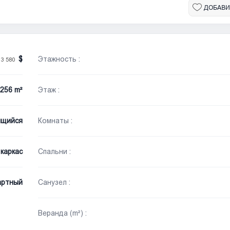
ДОБАВИ
/
Этажность :
3 580
256 m²
Этаж :
ящийся
Комнаты :
каркас
Спальни :
артный
Санузел :
Веранда (m²) :