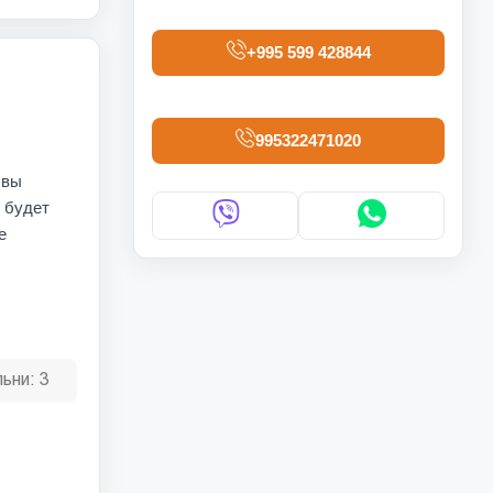
+995 599 428844
995322471020
 вы
о будет
е
ьни:
3