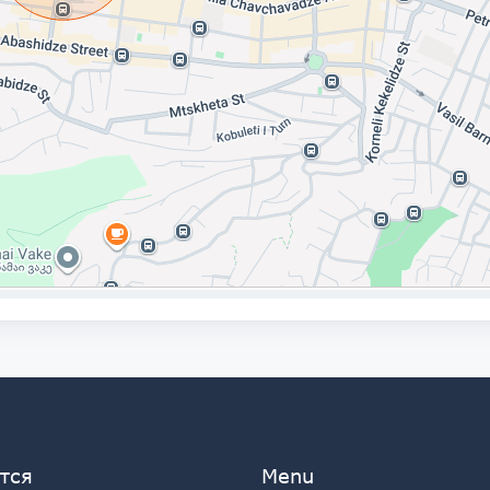
тся
Menu