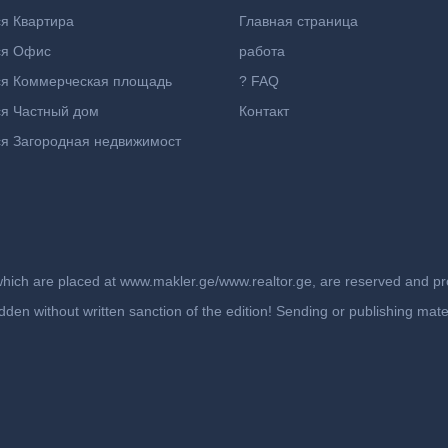
я Квартира
Главная страница
ся Офис
работа
ся Коммерческая площадь
? FAQ
я Частный дом
Контакт
я Загородная недвижимост
which are placed at www.makler.ge/www.realtor.ge, are reserved and prot
rbidden without written sanction of the edition! Sending or publishing ma