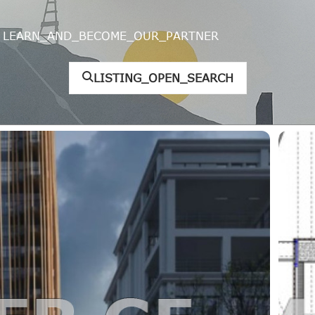
LEARN_AND_BECOME_OUR_PARTNER
LISTING_OPEN_SEARCH