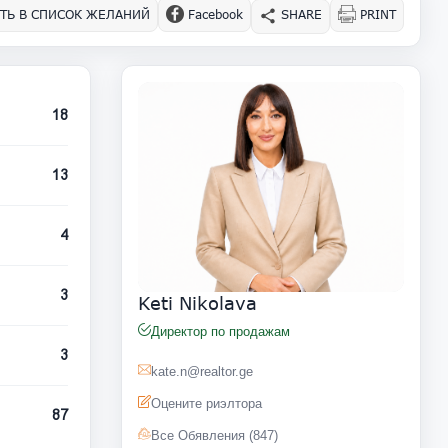
ТЬ В СПИСОК ЖЕЛАНИЙ
Facebook
SHARE
PRINT
18
13
4
3
Keti Nikolava
Директор по продажам
3
kate.n@realtor.ge
Оцените риэлтора
87
Все Обявления (847)