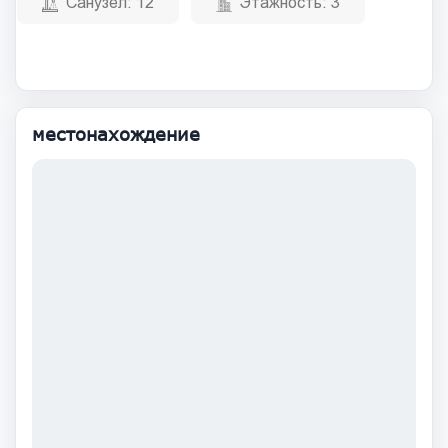
Санузел:
12
Этажность:
3
местонахождение