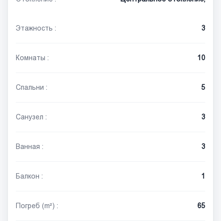
Этажность :
3
Комнаты :
10
Спальни :
5
Санузел :
3
Ванная :
3
Балкон :
1
Погреб (m²) :
65