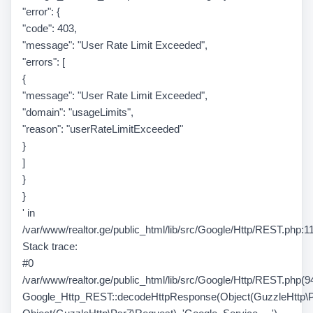
"error": {
"code": 403,
"message": "User Rate Limit Exceeded",
"errors": [
{
"message": "User Rate Limit Exceeded",
"domain": "usageLimits",
"reason": "userRateLimitExceeded"
}
]
}
}
' in
/var/www/realtor.ge/public_html/lib/src/Google/Http/REST.php:1
Stack trace:
#0
/var/www/realtor.ge/public_html/lib/src/Google/Http/REST.php(94
Google_Http_REST::decodeHttpResponse(Object(GuzzleHttp\P