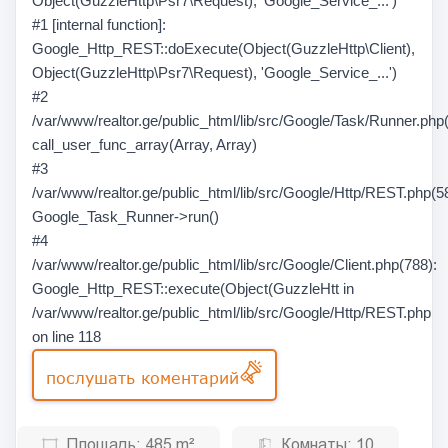
Object(GuzzleHttp\Psr7\Request), 'Google_Service_...')
#1 [internal function]:
Google_Http_REST::doExecute(Object(GuzzleHttp\Client),
Object(GuzzleHttp\Psr7\Request), 'Google_Service_...')
#2
/var/www/realtor.ge/public_html/lib/src/Google/Task/Runner.php
call_user_func_array(Array, Array)
#3
/var/www/realtor.ge/public_html/lib/src/Google/Http/REST.php(58
Google_Task_Runner->run()
#4
/var/www/realtor.ge/public_html/lib/src/Google/Client.php(788):
Google_Http_REST::execute(Object(GuzzleHtt in
/var/www/realtor.ge/public_html/lib/src/Google/Http/REST.php
on line 118
послушать коментарий
Площадь:
485 m²
Комнаты:
10