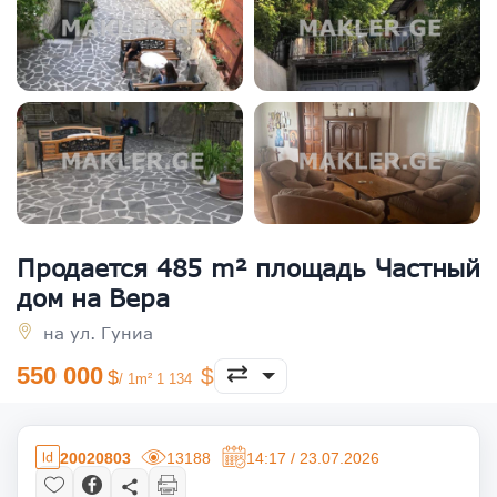
Продается 485 m² площадь Частный
дом на Вера
на ул. Гуниа
550 000
/ 1m² 1 134
20020803
13188
14:17 / 23.07.2026