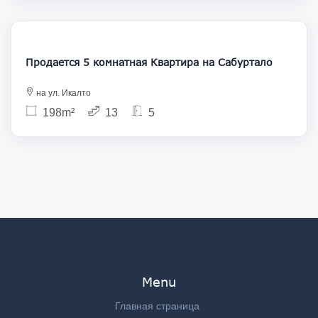
385 000
Продается 5 комнатная Квартира на Сабуртало
на ул. Икалто
198m²
13
5
Menu
Главная страница