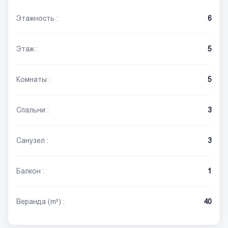
Этажность :
6
Этаж :
5
Комнаты :
5
Спальни :
3
Санузел :
3
Балкон :
1
Веранда (m²) :
40