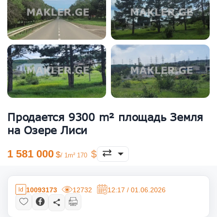
Продается 9300 m² площадь Земля
на Озере Лиси
1 581 000
/ 1m² 170
10093173
12732
12:17 / 01.06.2026