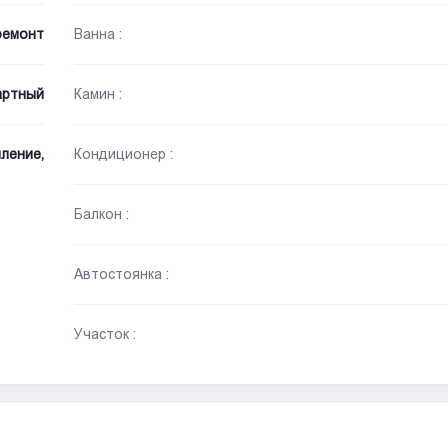
ремонт
Ванна :
артный
Камин :
ление,
Кондиционер :
Балкон :
Автостоянка :
Участок :