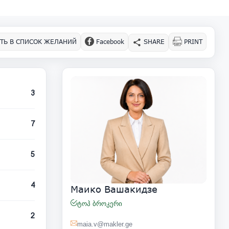
ТЬ В СПИСОК ЖЕЛАНИЙ
Facebook
SHARE
PRINT
3
7
5
4
Маико Вашакидзе
ტოპ ბროკერი
2
maia.v@makler.ge