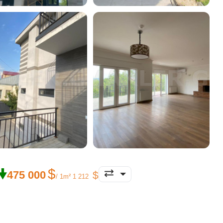
🠟
475 000
/ 1m² 1 212