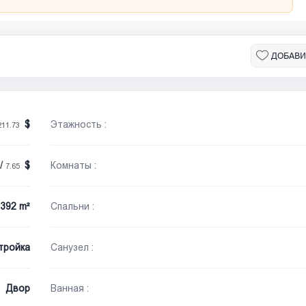
ДОБАВИ
Этажность :
211.73
/
Комнаты :
7.65
392 m²
Спальни :
тройка
Санузел :
Двор
Ванная :