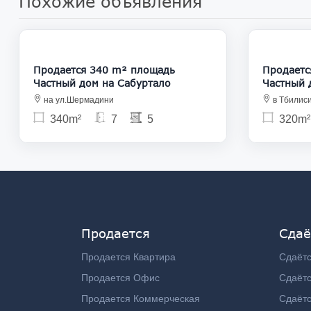
Похожие объявления
445 000
Продается 340 m² площадь
Продаетс
Частный дом на Сабуртало
Частный 
на ул.Шермадини
в Тбилис
340m²
7
5
320m²
Продается
Сдаё
Продается Квартира
Сдаётс
Продается Офис
Сдаёт
Продается Коммерческая
Сдаёт