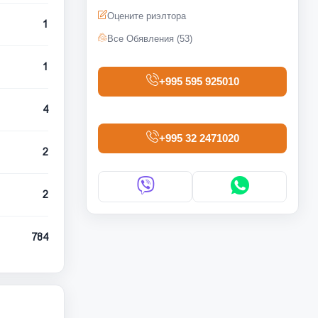
Оцените риэлтора
1
Все Обявления (53)
1
+995 595 925010
4
+995 32 2471020
2
2
784