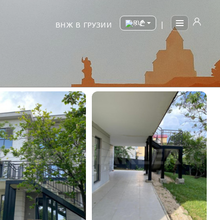
/
ВНЖ В ГРУЗИИ
|