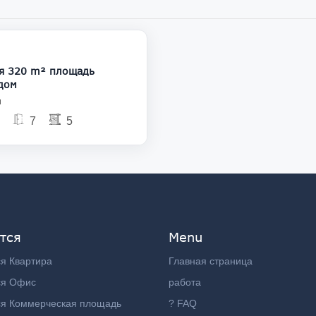
455 000
я 320 m² площадь
дом
и
7
5
тся
Menu
я Квартира
Главная страница
ся Офис
работа
ся Коммерческая площадь
? FAQ