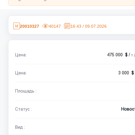
20010327
40147
16:43 / 09.07.2026
Цена:
475 000
/
1 
Цена:
3 000
Площадь :
Статус :
Новос
Вид :