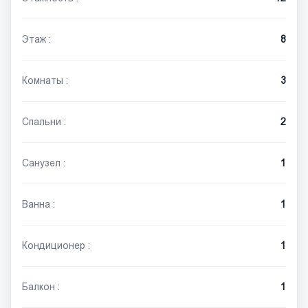
Этаж :
8
Комнаты :
3
Спальни :
2
Санузел :
1
Ванна :
1
Кондиционер :
1
Балкон :
1