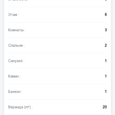
Этаж :
6
Комнаты :
3
Спальни :
2
Санузел :
1
Камин :
1
Балкон :
1
Веранда (m²) :
20