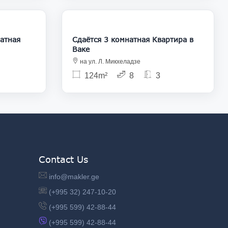
1 700
15 000
1 500
атная
Сдаётся 3 комнатная Квартира в
Ваке
на ул. Л. Микхеладзе
124m²
8
3
Contact Us
info@makler.ge
(+995 32) 247-10-20
(+995 599) 42-88-44
(+995 599) 42-88-44