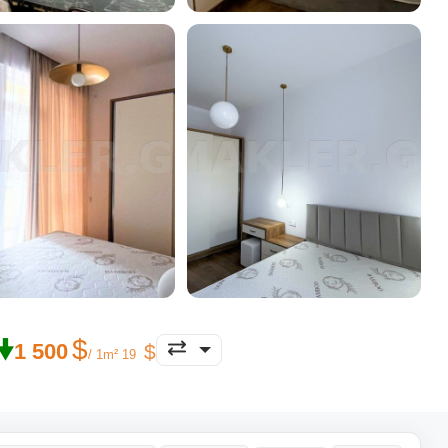
🠟
1 500
/ 1m² 19