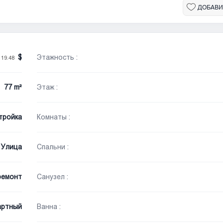
ДОБАВИ
/
Этажность :
19.48
77 m²
Этаж :
тройка
Комнаты :
Улица
Спальни :
ремонт
Санузел :
артный
Ванна :