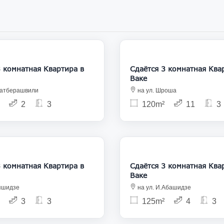
1 400
натная Квартира в
Сдаётся 3 комнатная Квартира в
Ваке
 Шатберашвили
на ул. Шроша
2
3
120m²
11
3
1 500
натная Квартира в
Сдаётся 3 комнатная Квартира в
Ваке
ипшидзе
на ул. И.Абашидзе
3
3
125m²
4
3