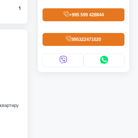
1
+995 599 428844
995322471020
 квартиру