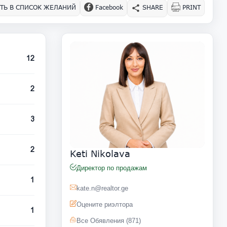
ТЬ В СПИСОК ЖЕЛАНИЙ
Facebook
SHARE
PRINT
12
2
3
2
Keti Nikolava
Директор по продажам
1
kate.n@realtor.ge
Оцените риэлтора
1
Все Обявления (871)