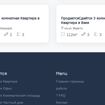
1 200
3
натная Квартира в
ПродаетсяСдаётся 3 комн
Квартира в Ваке
.Абашидзе
на ул. Мцкета
2
3
112m²
3
3
тся
Menu
я Квартира
Главная страница
ся Офис
работа
ся Коммерческая площадь
? FAQ
я Частный дом
Контакт