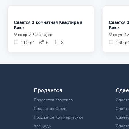
1 200
Сдаётся 3 комнатная Квартира в
Сдаётся 3 ком
Ваке
Ваке
на пр. И. Чавчавадзе
на ул. И
110m²
6
3
160m²
Продается
Сдаё
Продается Квартира
Сдаётс
Продается Офис
Сдаёт
Продается Коммерческая
Сдаёт
площадь
Сдаётс