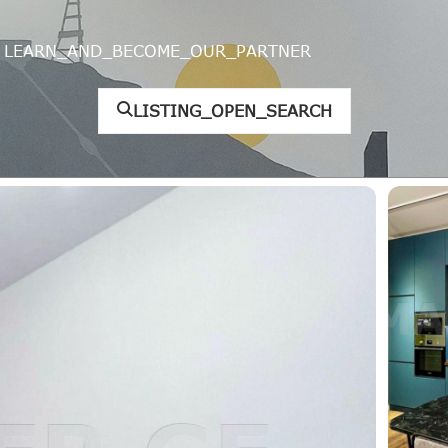
LEARN_AND_BECOME_OUR_PARTNER
LISTING_OPEN_SEARCH