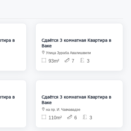
1 200
1 600
Сдаётся 3 комнатная Квартира в
Ваке
Улица Зураба Авалишвили
93m²
7
3
1 500
1 200
Сдаётся 3 комнатная Квартира в
Ваке
на пр. И. Чавчавадзе
110m²
6
3