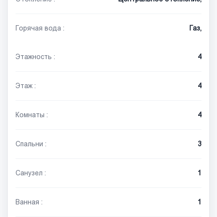
Горячая вода :
Газ,
Этажность :
4
Этаж :
4
Комнаты :
4
Спальни :
3
Санузел :
1
Ванная :
1