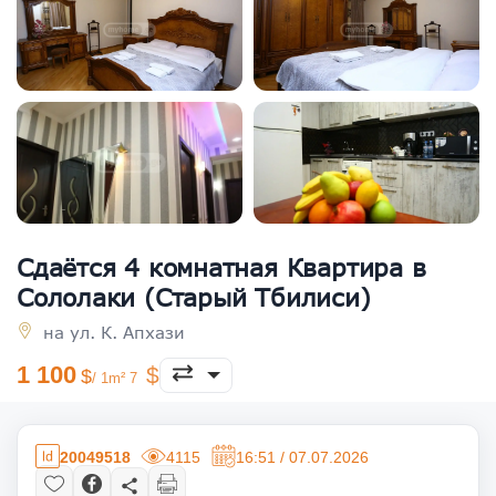
Сдаётся 4 комнатная Квартира в
Сололаки (Старый Тбилиси)
на ул. К. Апхази
1 100
/ 1m² 7
20049518
4115
16:51 / 07.07.2026