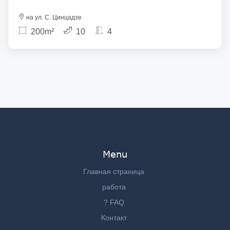
на ул. С. Цинцадзе
200m²
10
4
Menu
Главная страница
работа
? FAQ
Контакт